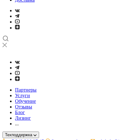
➤
Проверка и настройка точности станков с ЧПУ лазерным ин
Партнеры
Услуги
Обучение
Отзывы
Блог
Лизинг
...
Техподдержка