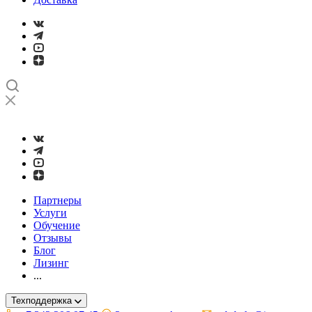
➤
Проверка и настройка точности станков с ЧПУ лазерным ин
Партнеры
Услуги
Обучение
Отзывы
Блог
Лизинг
...
Техподдержка