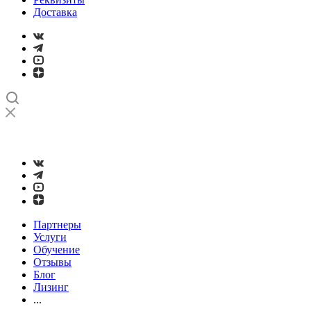
Доставка
➤
Проверка и настройка точности станков с ЧПУ лазерным
интерферометром
Партнеры
Услуги
Обучение
Отзывы
Блог
Лизинг
...