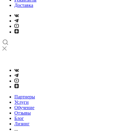
Доставка
➤
Проверка и настройка точности станков с ЧПУ лазерным
интерферометром
Партнеры
Услуги
Обучение
Отзывы
Блог
Лизинг
...