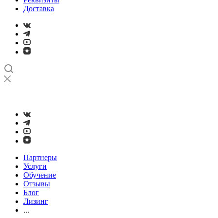
Доставка
➤
Проверка и настройка точности станков с ЧПУ лазерным
интерферометром
Партнеры
Услуги
Обучение
Отзывы
Блог
Лизинг
...