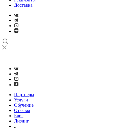
Доставка
➤
Проверка и настройка точности станков с ЧПУ лазерным
интерферометром
Партнеры
Услуги
Обучение
Отзывы
Блог
Лизинг
...