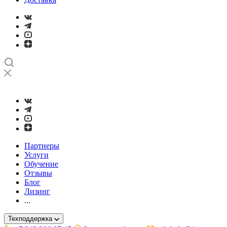
➤
Проверка и настройка точности станков с ЧПУ лазерным ин
Партнеры
Услуги
Обучение
Отзывы
Блог
Лизинг
...
Техподдержка