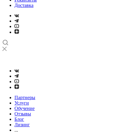
Доставка
➤
Проверка и настройка точности станков с ЧПУ лазерным
интерферометром
Партнеры
Услуги
Обучение
Отзывы
Блог
Лизинг
...