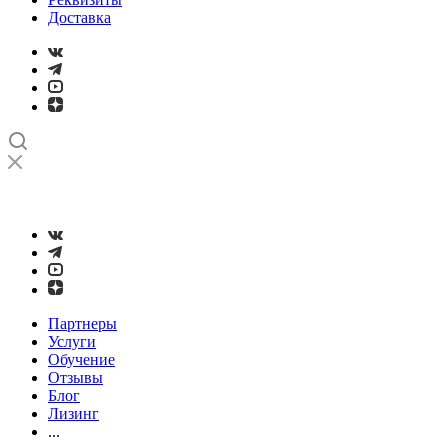
Доставка
➤
Проверка и настройка точности станков с ЧПУ лазерным
интерферометром
Партнеры
Услуги
Обучение
Отзывы
Блог
Лизинг
...