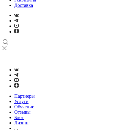
Доставка
➤
Проверка и настройка точности станков с ЧПУ лазерным
интерферометром
Партнеры
Услуги
Обучение
Отзывы
Блог
Лизинг
...