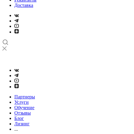
Доставка
➤
Проверка и настройка точности станков с ЧПУ лазерным
интерферометром
Партнеры
Услуги
Обучение
Отзывы
Блог
Лизинг
...