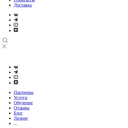
Доставка
➤
Проверка и настройка точности станков с ЧПУ лазерным
интерферометром
Партнеры
Услуги
Обучение
Отзывы
Блог
Лизинг
...