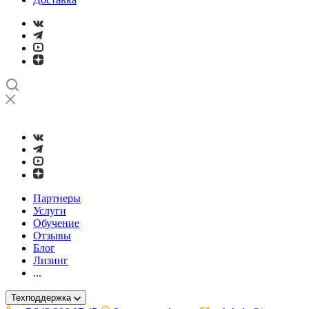
➤
Проверка и настройка точности станков с ЧПУ лазерным ин
Партнеры
Услуги
Обучение
Отзывы
Блог
Лизинг
...
Техподдержка