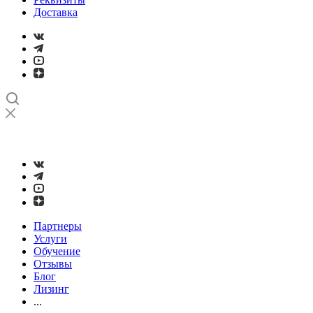
Доставка
➤
Проверка и настройка точности станков с ЧПУ лазерным
интерферометром
Партнеры
Услуги
Обучение
Отзывы
Блог
Лизинг
...