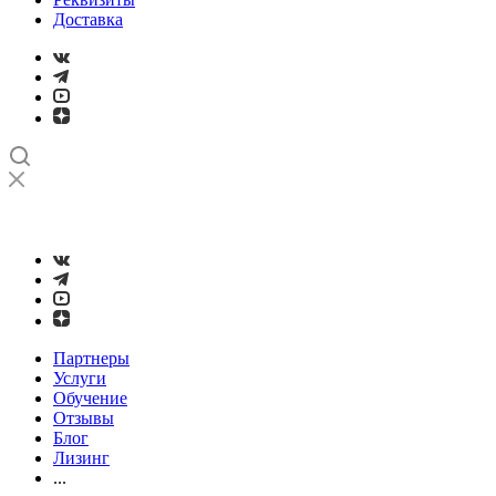
Доставка
➤
Проверка и настройка точности станков с ЧПУ лазерным
интерферометром
Партнеры
Услуги
Обучение
Отзывы
Блог
Лизинг
...