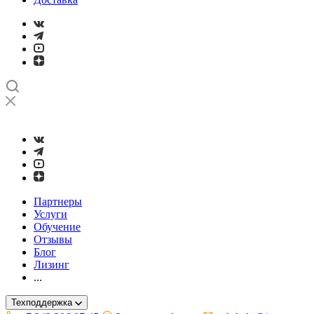
➤
Проверка и настройка точности станков с ЧПУ лазерным ин
Партнеры
Услуги
Обучение
Отзывы
Блог
Лизинг
...
Техподдержка