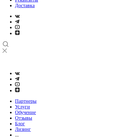
Доставка
➤
Проверка и настройка точности станков с ЧПУ лазерным
интерферометром
Партнеры
Услуги
Обучение
Отзывы
Блог
Лизинг
...