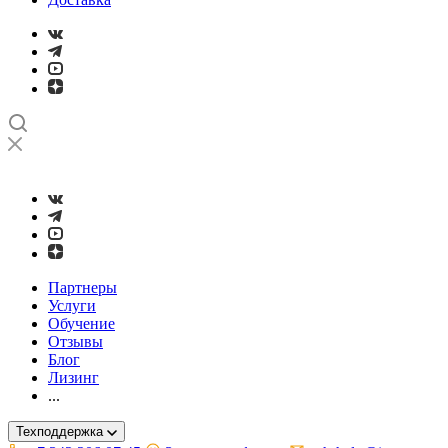
➤
Проверка и настройка точности станков с ЧПУ лазерным ин
Партнеры
Услуги
Обучение
Отзывы
Блог
Лизинг
...
Техподдержка