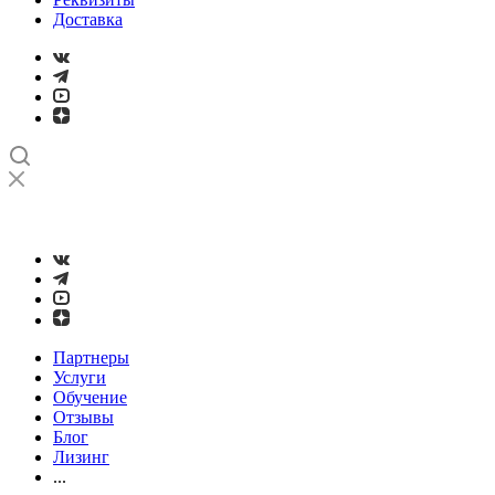
Доставка
➤
Проверка и настройка точности станков с ЧПУ лазерным
интерферометром
Партнеры
Услуги
Обучение
Отзывы
Блог
Лизинг
...