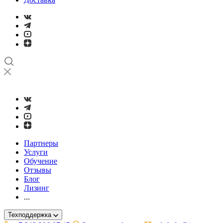
➤
Проверка и настройка точности станков с ЧПУ лазерным ин
Партнеры
Услуги
Обучение
Отзывы
Блог
Лизинг
...
Техподдержка